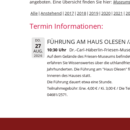
angeboten. Eine Übersicht finden Sie hier:
Museums
Alle
Anstehend
2017
2018
2019
2020
2021
2
Termin Informationen:
FÜHRUNG AM HAUS OLESEN // S
DO.
27
10:30 Uhr
Dr.-Carl-Häberlin-Friesen-Mu
AUG.
2026
Auf dem Gelände des Friesen-Museums befindet s
erfahren Sie Wissenswertes über die uthlandfri
Jahrhunderten. Die Führung am "Haus Olesen" 
Inneren des Hauses statt.
Die Führung dauert etwa eine Stunde.
Teilnahmegebühr: Erw. 4,00 € / Ki. 3,00 € / Die 
04681/2571.