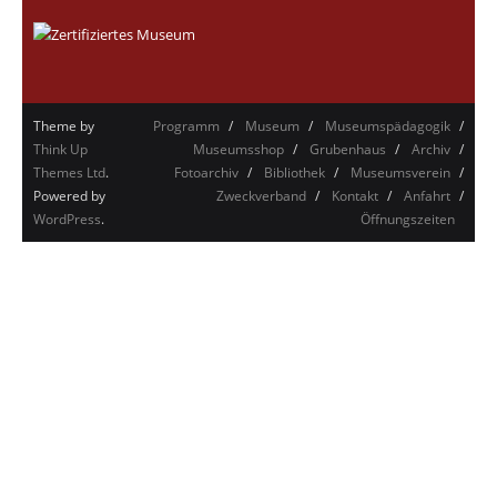
Theme by
Programm
Museum
Museumspädagogik
Think Up
Museumsshop
Grubenhaus
Archiv
Themes Ltd
.
Fotoarchiv
Bibliothek
Museumsverein
Powered by
Zweckverband
Kontakt
Anfahrt
WordPress
.
Öffnungszeiten