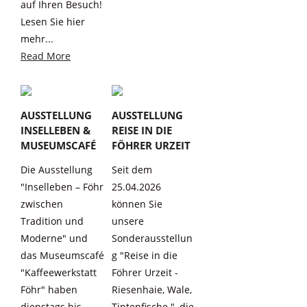
auf Ihren Besuch!
Lesen Sie hier
mehr...
Read More
AUSSTELLUNG
AUSSTELLUNG
INSELLEBEN &
REISE IN DIE
MUSEUMSCAFÉ
FÖHRER URZEIT
Die Ausstellung
Seit dem
"Inselleben – Föhr
25.04.2026
zwischen
können Sie
Tradition und
unsere
Moderne" und
Sonderausstellun
das Museumscafé
g "Reise in die
"Kaffeewerkstatt
Föhrer Urzeit -
Föhr" haben
Riesenhaie, Wale,
dienstags bis
Tintenfische.", die