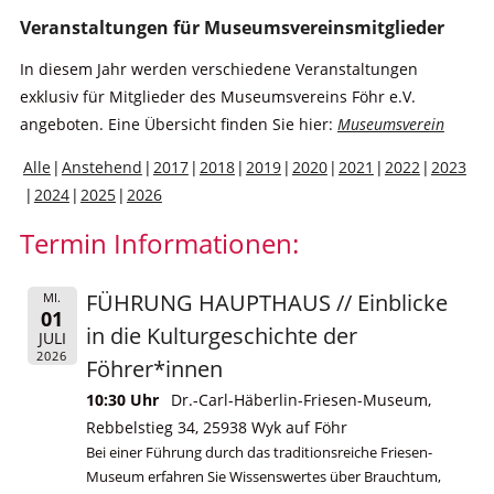
Veranstaltungen für Museumsvereinsmitglieder
In diesem Jahr werden verschiedene Veranstaltungen
exklusiv für Mitglieder des Museumsvereins Föhr e.V.
angeboten. Eine Übersicht finden Sie hier:
Museumsverein
Alle
Anstehend
2017
2018
2019
2020
2021
2022
2023
2024
2025
2026
Termin Informationen:
FÜHRUNG HAUPTHAUS // Einblicke
MI.
01
in die Kulturgeschichte der
JULI
2026
Föhrer*innen
10:30 Uhr
Dr.-Carl-Häberlin-Friesen-Museum,
Rebbelstieg 34, 25938 Wyk auf Föhr
Bei einer Führung durch das traditionsreiche Friesen-
Museum erfahren Sie Wissenswertes über Brauchtum,