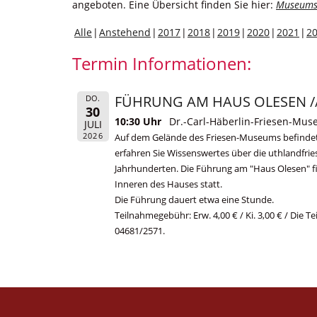
angeboten. Eine Übersicht finden Sie hier:
Museums
Alle
Anstehend
2017
2018
2019
2020
2021
2
Termin Informationen:
FÜHRUNG AM HAUS OLESEN // S
DO.
30
10:30 Uhr
Dr.-Carl-Häberlin-Friesen-Mu
JULI
2026
Auf dem Gelände des Friesen-Museums befindet s
erfahren Sie Wissenswertes über die uthlandfri
Jahrhunderten. Die Führung am "Haus Olesen" 
Inneren des Hauses statt.
Die Führung dauert etwa eine Stunde.
Teilnahmegebühr: Erw. 4,00 € / Ki. 3,00 € / Die 
04681/2571.