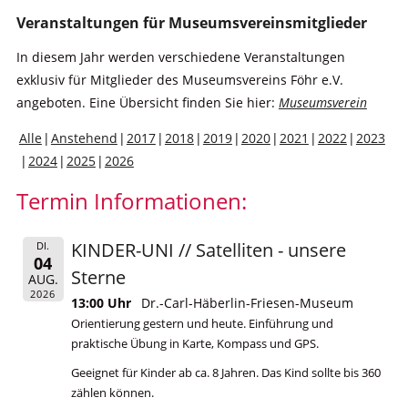
Veranstaltungen für Museumsvereinsmitglieder
In diesem Jahr werden verschiedene Veranstaltungen
exklusiv für Mitglieder des Museumsvereins Föhr e.V.
angeboten. Eine Übersicht finden Sie hier:
Museumsverein
Alle
Anstehend
2017
2018
2019
2020
2021
2022
2023
2024
2025
2026
Termin Informationen:
KINDER-UNI // Satelliten - unsere
DI.
04
Sterne
AUG.
2026
13:00 Uhr
Dr.-Carl-Häberlin-Friesen-Museum
Orientierung gestern und heute. Einführung und
praktische Übung in Karte, Kompass und GPS.
Geeignet für Kinder ab ca. 8 Jahren. Das Kind sollte bis 360
zählen können.