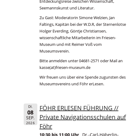
Entdeckungsreise zwischen Wissenschaft,
Seemannskunst und Literatur.
Zu Gast: Moderatorin Simone Welzien, Jan
Faltings, Kapitän bei der W.D.R, der Sternenlotse
Holger Everding, Göntje Christiansen,
wissenschaftliche Mitarbeiterin im Friesen-
Museum und mit Reimer Voß vom
Museumsverein.
Bitte anmelden unter 04681-2571 oder Mail an
kasse(at)friesen-museum.de
Wir freuen uns über eine Spende zugunsten des
Museumsvereins und Föhr erLesen.
FÖHR ERLESEN FÜHRUNG //
DI.
08
Private Navigationsschulen auf
SEP.
2026
Föhr
10:30 bis 11:00 Uhr
Dr.-Carl-Häberlin-