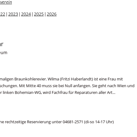
verein
022
2023
2024
2025
2026
hr
seum
maligen Braunkohlerevier. Wilma (Fritzi Haberlandt) ist eine Frau mit
schungen. Mit Mitte 40 muss sie bei Null anfangen. Sie geht nach Wien und
 linken Bohemian-WG, wird Fachfrau für Reparaturen aller Art...
ne rechtzeitige Reservierung unter 04681-2571 (di-so 14-17 Uhr)