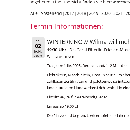
angeboten. Eine Übersicht finden Sie hier:
Museums
Alle
Anstehend
2017
2018
2019
2020
2021
2
Termin Informationen:
WINTERKINO // Wilma will me
FR.
02
19:30 Uhr
Dr.-Carl-Häberlin-Friesen-Mu
JAN.
2026
Wilma will mehr
Tragikomödie, 2025, Deutschland, 112 Minuten
Elektrikerin, Maschinistin, Obst-Expertin, im ehe
zahllosen Zertifikaten und palettenweise Enttäu
landet auf dem Handwerkerstrich, wohnt in einer
Eintritt 8€, 7€ für Vereinsmitglieder
Einlass ab 19.00 Uhr
Die Plätze sind begrenzt, wir empfehlen daher ei