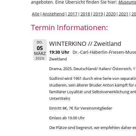
angeboten. Eine Übersicht finden Sie hier:
Museums
Alle
Anstehend
2017
2018
2019
2020
2021
2
Termin Informationen:
WINTERKINO // Zweitland
DO.
05
19:30 Uhr
Dr.-Carl-Häberlin-Friesen-Mu
MÄRZ
2026
Zweitland
Drama, 2025, Deutschland/ Italien/ Österreich, 
Südtirol wird 1961 durch eine Serie von separat
studieren, sein älterer Bruder Anton kämpft fü
familiärer Loyalität und Selbstverwirklichung en
Untertiteln)
Eintritt 8€, 7€ für Vereinsmitglieder
Einlass ab 19.00 Uhr
Die Plätze sind begrenzt, wir empfehlen daher ei