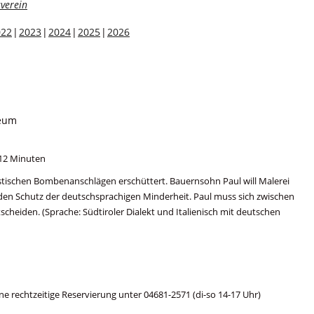
verein
022
2023
2024
2025
2026
seum
112 Minuten
istischen Bombenanschlägen erschüttert. Bauernsohn Paul will Malerei
r den Schutz der deutschsprachigen Minderheit. Paul muss sich zwischen
tscheiden. (Sprache: Südtiroler Dialekt und Italienisch mit deutschen
ne rechtzeitige Reservierung unter 04681-2571 (di-so 14-17 Uhr)