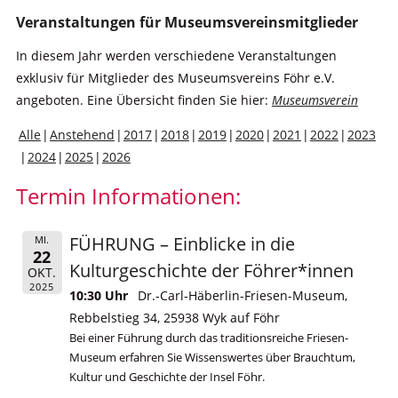
Veranstaltungen für Museumsvereinsmitglieder
In diesem Jahr werden verschiedene Veranstaltungen
exklusiv für Mitglieder des Museumsvereins Föhr e.V.
angeboten. Eine Übersicht finden Sie hier:
Museumsverein
Alle
Anstehend
2017
2018
2019
2020
2021
2022
2023
2024
2025
2026
Termin Informationen:
FÜHRUNG – Einblicke in die
MI.
22
Kulturgeschichte der Föhrer*innen
OKT.
2025
10:30 Uhr
Dr.-Carl-Häberlin-Friesen-Museum,
Rebbelstieg 34, 25938 Wyk auf Föhr
Bei einer Führung durch das traditionsreiche Friesen-
Museum erfahren Sie Wissenswertes über Brauchtum,
Kultur und Geschichte der Insel Föhr.