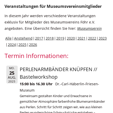
Veranstaltungen für Museumsvereinsmitglieder
In diesem Jahr werden verschiedene Veranstaltungen
exklusiv für Mitglieder des Museumsvereins Föhr e.V.
angeboten. Eine Übersicht finden Sie hier:
Museumsverein
Alle
Anstehend
2017
2018
2019
2020
2021
2022
2023
2024
2025
2026
Termin Informationen:
PERLENARMBÄNDER KNÜPFEN //
MO.
25
Bastelworkshop
AUG.
2025
15:00 bis 16.30 Uhr
Dr.-Carl-Häberlin-Friesen-
Museum
Gemeinsam gestalten Kinder und Erwachsene in
gemütlicher Atmosphäre farbenfrohe Blumenarmbänder
aus Perlen. Schritt für Schritt zeigen wir, wie aus kleinen
Perlen wunderschöne Schmuckstücke entstehen –