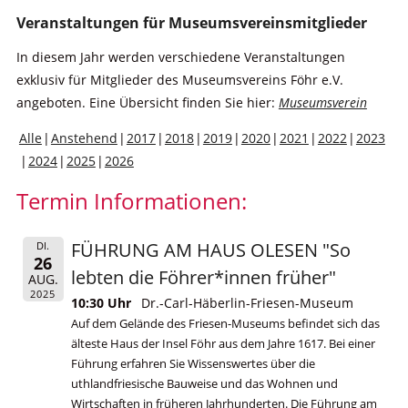
Veranstaltungen für Museumsvereinsmitglieder
In diesem Jahr werden verschiedene Veranstaltungen
exklusiv für Mitglieder des Museumsvereins Föhr e.V.
angeboten. Eine Übersicht finden Sie hier:
Museumsverein
Alle
Anstehend
2017
2018
2019
2020
2021
2022
2023
2024
2025
2026
Termin Informationen:
FÜHRUNG AM HAUS OLESEN "So
DI.
26
lebten die Föhrer*innen früher"
AUG.
2025
10:30 Uhr
Dr.-Carl-Häberlin-Friesen-Museum
Auf dem Gelände des Friesen-Museums befindet sich das
älteste Haus der Insel Föhr aus dem Jahre 1617. Bei einer
Führung erfahren Sie Wissenswertes über die
uthlandfriesische Bauweise und das Wohnen und
Wirtschaften in früheren Jahrhunderten. Die Führung am