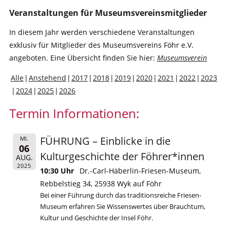
Veranstaltungen für Museumsvereinsmitglieder
In diesem Jahr werden verschiedene Veranstaltungen
exklusiv für Mitglieder des Museumsvereins Föhr e.V.
angeboten. Eine Übersicht finden Sie hier:
Museumsverein
Alle
Anstehend
2017
2018
2019
2020
2021
2022
2023
2024
2025
2026
Termin Informationen:
FÜHRUNG – Einblicke in die
MI.
06
Kulturgeschichte der Föhrer*innen
AUG.
2025
10:30 Uhr
Dr.-Carl-Häberlin-Friesen-Museum,
Rebbelstieg 34, 25938 Wyk auf Föhr
Bei einer Führung durch das traditionsreiche Friesen-
Museum erfahren Sie Wissenswertes über Brauchtum,
Kultur und Geschichte der Insel Föhr.