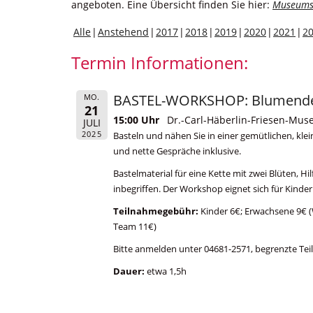
angeboten. Eine Übersicht finden Sie hier:
Museums
Alle
Anstehend
2017
2018
2019
2020
2021
2
Termin Informationen:
BASTEL-WORKSHOP: Blumende
MO.
21
15:00 Uhr
Dr.-Carl-Häberlin-Friesen-Mu
JULI
2025
Basteln und nähen Sie in einer gemütlichen, k
und nette Gespräche inklusive.
Bastelmaterial für eine Kette mit zwei Blüten, H
inbegriffen. Der Workshop eignet sich für Kinde
Teilnahmegebühr:
Kinder 6€; Erwachsene 9€ 
Team 11€)
Bitte anmelden unter 04681-2571, begrenzte Tei
Dauer:
etwa 1,5h