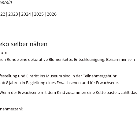
verein
022
2023
2024
2025
2026
ko selber nähen
seum
leinen Runde eine dekorative Blumenkette. Entschleunigung, Beisammensein
ilfestellung und Eintritt ins Museum sind in der Teilnehmergebühr
r ab 8 Jahren in Begleitung eines Erwachsenen und für Erwachsene.
(Wenn der Erwachsene mit dem Kind zusammen eine Kette bastelt, zahlt da
lnehmerzahl!