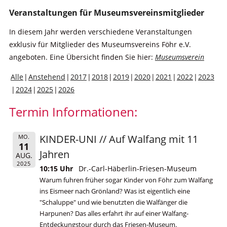
Veranstaltungen für Museumsvereinsmitglieder
In diesem Jahr werden verschiedene Veranstaltungen
exklusiv für Mitglieder des Museumsvereins Föhr e.V.
angeboten. Eine Übersicht finden Sie hier:
Museumsverein
Alle
Anstehend
2017
2018
2019
2020
2021
2022
2023
2024
2025
2026
Termin Informationen:
KINDER-UNI // Auf Walfang mit 11
MO.
11
Jahren
AUG.
2025
10:15 Uhr
Dr.-Carl-Häberlin-Friesen-Museum
Warum fuhren früher sogar Kinder von Föhr zum Walfang
ins Eismeer nach Grönland? Was ist eigentlich eine
"Schaluppe" und wie benutzten die Walfänger die
Harpunen? Das alles erfahrt ihr auf einer Walfang-
Entdeckungstour durch das Friesen-Museum.