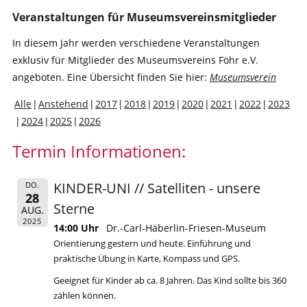
Veranstaltungen für Museumsvereinsmitglieder
In diesem Jahr werden verschiedene Veranstaltungen
exklusiv für Mitglieder des Museumsvereins Föhr e.V.
angeboten. Eine Übersicht finden Sie hier:
Museumsverein
Alle
Anstehend
2017
2018
2019
2020
2021
2022
2023
2024
2025
2026
Termin Informationen:
KINDER-UNI // Satelliten - unsere
DO.
28
Sterne
AUG.
2025
14:00 Uhr
Dr.-Carl-Häberlin-Friesen-Museum
Orientierung gestern und heute. Einführung und
praktische Übung in Karte, Kompass und GPS.
Geeignet für Kinder ab ca. 8 Jahren. Das Kind sollte bis 360
zählen können.