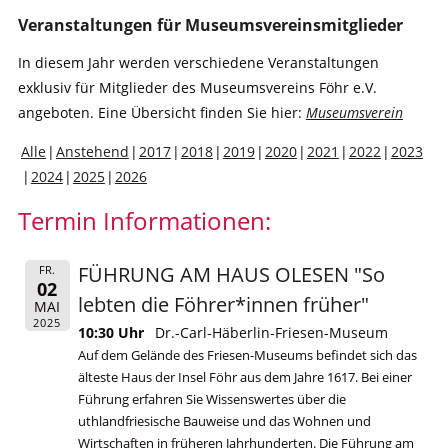
Veranstaltungen für Museumsvereinsmitglieder
In diesem Jahr werden verschiedene Veranstaltungen
exklusiv für Mitglieder des Museumsvereins Föhr e.V.
angeboten. Eine Übersicht finden Sie hier:
Museumsverein
Alle
Anstehend
2017
2018
2019
2020
2021
2022
2023
2024
2025
2026
Termin Informationen:
FÜHRUNG AM HAUS OLESEN "So
FR.
02
lebten die Föhrer*innen früher"
MAI
2025
10:30 Uhr
Dr.-Carl-Häberlin-Friesen-Museum
Auf dem Gelände des Friesen-Museums befindet sich das
älteste Haus der Insel Föhr aus dem Jahre 1617. Bei einer
Führung erfahren Sie Wissenswertes über die
uthlandfriesische Bauweise und das Wohnen und
Wirtschaften in früheren Jahrhunderten. Die Führung am