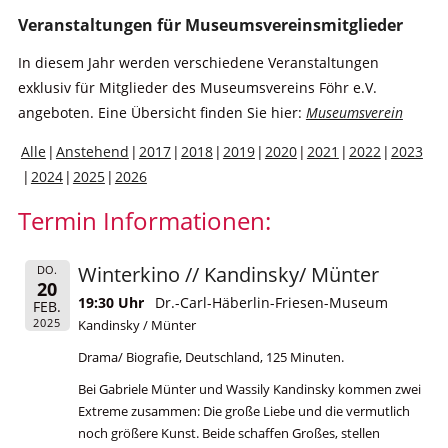
Veranstaltungen für Museumsvereinsmitglieder
In diesem Jahr werden verschiedene Veranstaltungen
exklusiv für Mitglieder des Museumsvereins Föhr e.V.
angeboten. Eine Übersicht finden Sie hier:
Museumsverein
Alle
Anstehend
2017
2018
2019
2020
2021
2022
2023
2024
2025
2026
Termin Informationen:
Winterkino // Kandinsky/ Münter
DO.
20
19:30 Uhr
Dr.-Carl-Häberlin-Friesen-Museum
FEB.
2025
Kandinsky / Münter
Drama/ Biografie, Deutschland, 125 Minuten.
Bei Gabriele Münter und Wassily Kandinsky kommen zwei
Extreme zusammen: Die große Liebe und die vermutlich
noch größere Kunst. Beide schaffen Großes, stellen