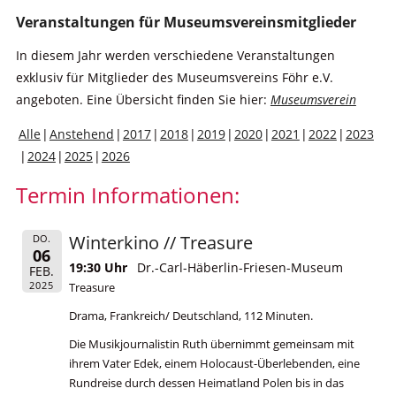
Veranstaltungen für Museumsvereinsmitglieder
In diesem Jahr werden verschiedene Veranstaltungen
exklusiv für Mitglieder des Museumsvereins Föhr e.V.
angeboten. Eine Übersicht finden Sie hier:
Museumsverein
Alle
Anstehend
2017
2018
2019
2020
2021
2022
2023
2024
2025
2026
Termin Informationen:
Winterkino // Treasure
DO.
06
19:30 Uhr
Dr.-Carl-Häberlin-Friesen-Museum
FEB.
2025
Treasure
Drama, Frankreich/ Deutschland, 112 Minuten.
Die Musikjournalistin Ruth übernimmt gemeinsam mit
ihrem Vater Edek, einem Holocaust-Überlebenden, eine
Rundreise durch dessen Heimatland Polen bis in das