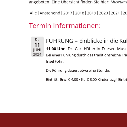
angeboten. Eine Übersicht finden Sie hier:
Museums
Alle
Anstehend
2017
2018
2019
2020
2021
2
Termin Informationen:
FÜHRUNG – Einblicke in die Ku
DI.
11
11:00 Uhr
Dr.-Carl-Häberlin-Friesen-Mus
JUNI
2024
Bei einer Führung durch das traditionsreiche F
Insel Föhr.
Die Führung dauert etwa eine Stunde.
Eintritt: Erw. € 4,00 / Ki. € 3,00 Kinder, zzgl. Ein