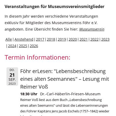
Veranstaltungen für Museumsvereinsmitglieder
In diesem Jahr werden verschiedene Veranstaltungen
exklusiv für Mitglieder des Museumsvereins Föhr e.V.
angeboten. Eine Übersicht finden Sie hier:
Museumsverein
Alle
Anstehend
2017
2018
2019
2020
2021
2022
2023
2024
2025
2026
Termin Informationen:
Föhr erLesen: "Lebensbeschreibung
DO.
21
eines alten Seemannes" – Lesung mit
SEP.
2023
Reimer Voß
18:30 Uhr
Dr.-Carl-Häberlin-Friesen-Museum
Reimer Voß liest aus dem Buch „Lebensbeschreibung
eines alten Seemanns“ und lässt die Lebenserinnerungen
des Föhrer Kapitäns Jens Jacob Eschels (1757–1842) wieder