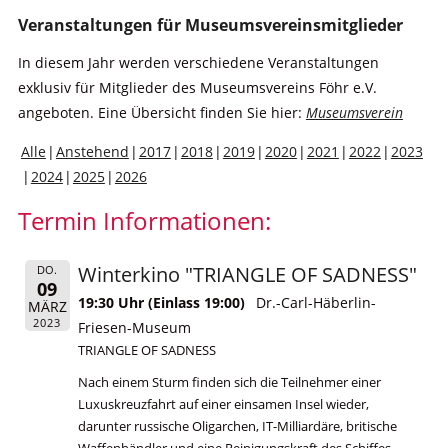
Veranstaltungen für Museumsvereinsmitglieder
In diesem Jahr werden verschiedene Veranstaltungen
exklusiv für Mitglieder des Museumsvereins Föhr e.V.
angeboten. Eine Übersicht finden Sie hier:
Museumsverein
Alle
Anstehend
2017
2018
2019
2020
2021
2022
2023
2024
2025
2026
Termin Informationen:
Winterkino "TRIANGLE OF SADNESS"
DO.
09
19:30 Uhr (Einlass 19:00)
Dr.-Carl-Häberlin-
MÄRZ
2023
Friesen-Museum
TRIANGLE OF SADNESS
Nach einem Sturm finden sich die Teilnehmer einer
Luxuskreuzfahrt auf einer einsamen Insel wieder,
darunter russische Oligarchen, IT-Milliardäre, britische