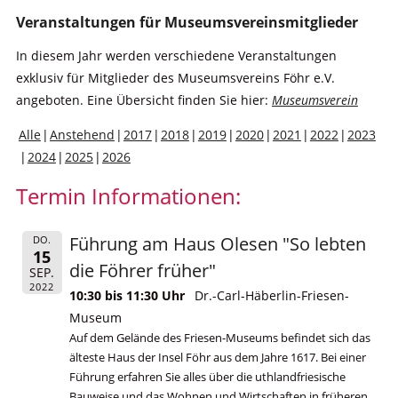
Veranstaltungen für Museumsvereinsmitglieder
In diesem Jahr werden verschiedene Veranstaltungen
exklusiv für Mitglieder des Museumsvereins Föhr e.V.
angeboten. Eine Übersicht finden Sie hier:
Museumsverein
Alle
Anstehend
2017
2018
2019
2020
2021
2022
2023
2024
2025
2026
Termin Informationen:
Führung am Haus Olesen "So lebten
DO.
15
die Föhrer früher"
SEP.
2022
10:30 bis 11:30 Uhr
Dr.-Carl-Häberlin-Friesen-
Museum
Auf dem Gelände des Friesen-Museums befindet sich das
älteste Haus der Insel Föhr aus dem Jahre 1617. Bei einer
Führung erfahren Sie alles über die uthlandfriesische
Bauweise und das Wohnen und Wirtschaften in früheren