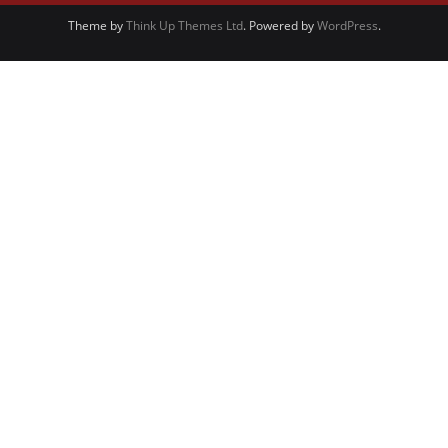
Theme by
Think Up Themes Ltd
. Powered by
WordPress
.