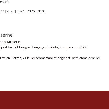
verein
022
2023
2024
2025
2026
Sterne
riesen-Museum
nd praktische Übung im Umgang mit Karte, Kompass und GPS.
ei freien Plätzen) / Die Teilnehmerzahl ist begrenzt. Bitte anmelden: Tel.