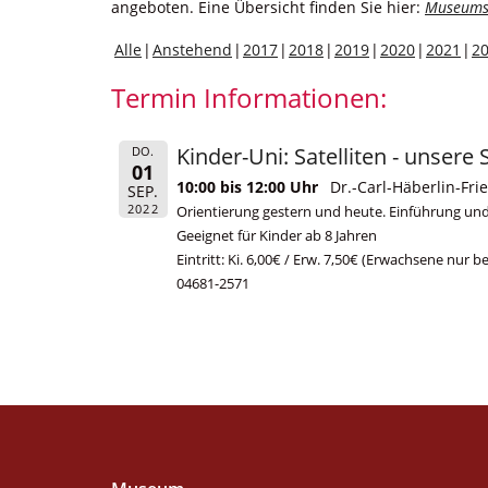
angeboten. Eine Übersicht finden Sie hier:
Museums
Alle
Anstehend
2017
2018
2019
2020
2021
2
Termin Informationen:
Kinder-Uni: Satelliten - unsere 
DO.
01
10:00 bis 12:00 Uhr
Dr.-Carl-Häberlin-F
SEP.
2022
Orientierung gestern und heute. Einführung u
Geeignet für Kinder ab 8 Jahren
Eintritt: Ki. 6,00€ / Erw. 7,50€ (Erwachsene nur b
04681-2571