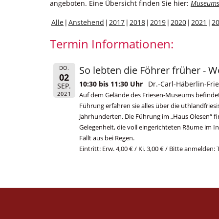
angeboten. Eine Übersicht finden Sie hier:
Museums
Alle
Anstehend
2017
2018
2019
2020
2021
2
Termin Informationen:
So lebten die Föhrer früher -
DO.
02
10:30 bis 11:30 Uhr
Dr.-Carl-Häberlin-F
SEP.
2021
Auf dem Gelände des Friesen-Museums befindet s
Führung erfahren sie alles über die uthlandfri
Jahrhunderten. Die Führung im „Haus Olesen“ f
Gelegenheit, die voll eingerichteten Räume im I
Fällt aus bei Regen.
Eintritt: Erw. 4,00 € / Ki. 3,00 € / Bitte anmelden: