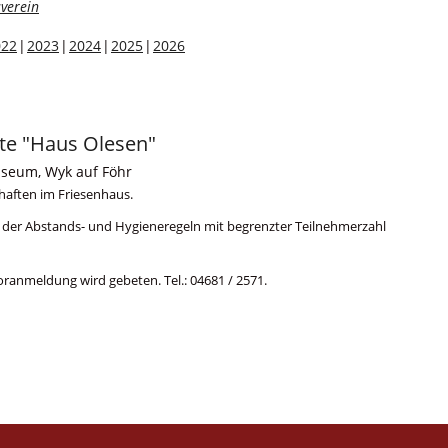
verein
022
2023
2024
2025
2026
lte "Haus Olesen"
useum, Wyk auf Föhr
haften im Friesenhaus.
der Abstands- und Hygieneregeln mit begrenzter Teilnehmerzahl
Voranmeldung wird gebeten. Tel.: 04681 / 2571.