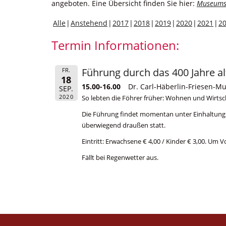
angeboten. Eine Übersicht finden Sie hier:
Museums
Alle
Anstehend
2017
2018
2019
2020
2021
2
Termin Informationen:
Führung durch das 400 Jahre a
FR.
18
15.00-16.00
Dr. Carl-Häberlin-Friesen-M
SEP.
2020
So lebten die Föhrer früher: Wohnen und Wirtsc
Die Führung findet momentan unter Einhaltung 
überwiegend draußen statt.
Eintritt: Erwachsene € 4,00 / Kinder € 3,00. Um 
Fällt bei Regenwetter aus.