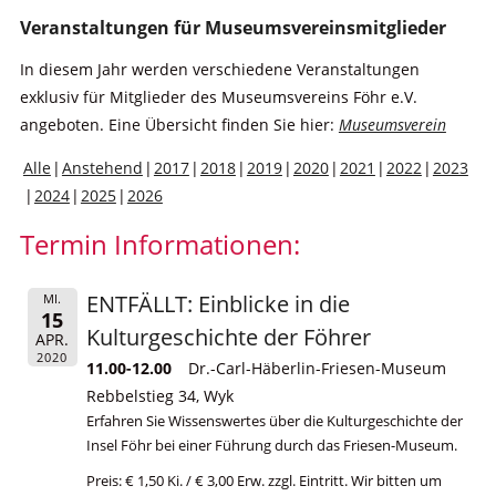
Veranstaltungen für Museumsvereinsmitglieder
In diesem Jahr werden verschiedene Veranstaltungen
exklusiv für Mitglieder des Museumsvereins Föhr e.V.
angeboten. Eine Übersicht finden Sie hier:
Museumsverein
Alle
Anstehend
2017
2018
2019
2020
2021
2022
2023
2024
2025
2026
Termin Informationen:
ENTFÄLLT: Einblicke in die
MI.
15
Kulturgeschichte der Föhrer
APR.
2020
11.00-12.00
Dr.-Carl-Häberlin-Friesen-Museum
Rebbelstieg 34, Wyk
Erfahren Sie Wissenswertes über die Kulturgeschichte der
Insel Föhr bei einer Führung durch das Friesen-Museum.
Preis: € 1,50 Ki. / € 3,00 Erw. zzgl. Eintritt. Wir bitten um