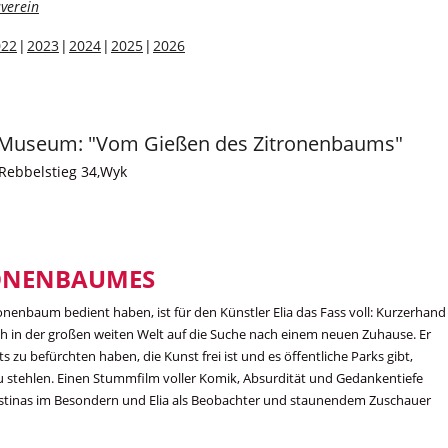
verein
022
2023
2024
2025
2026
en-Museum: "Vom Gießen des Zitronenbaums"
Rebbelstieg 34,Wyk
RONENBAUMES
onenbaum bedient haben, ist für den Künstler Elia das Fass voll: Kurzerhand
ch in der großen weiten Welt auf die Suche nach einem neuen Zuhause. Er
 zu befürchten haben, die Kunst frei ist und es öffentliche Parks gibt,
u stehlen. Einen Stummfilm voller Komik, Absurdität und Gedankentiefe
ästinas im Besondern und Elia als Beobachter und staunendem Zuschauer