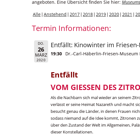
angeboten. Eine Übersicht finden Sie hier:
Museums
Alle
Anstehend
2017
2018
2019
2020
2021
2
Termin Informationen:
Entfällt: Kinowinter im Fries
DO.
26
19:30
Dr.-Carl-Häberlin-Friesen-Museum 
MÄRZ
2020
Entfällt
VOM GIESSEN DES ZIT
Als die Nachbarn sich mal wieder an seinem Zitr
verlässt er seine Heimat Nazareth und macht si
besucht genau die Länder, in denen Frauen nichts
sodass niemand auf die Idee kommt, Zitronen z
über den Zustand der Welt im Allgemeinen, Pal
dieser Konstellationen.