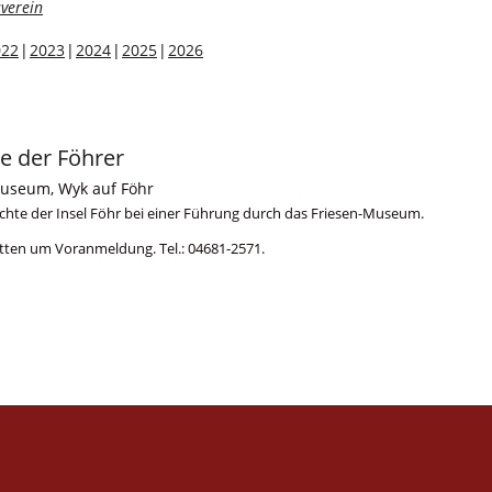
verein
022
2023
2024
2025
2026
te der Föhrer
Museum, Wyk auf Föhr
ichte der Insel Föhr bei einer Führung durch das Friesen-Museum.
ir bitten um Voranmeldung. Tel.: 04681-2571.