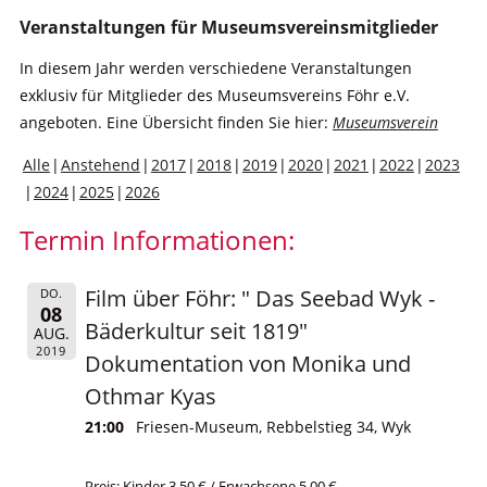
Veranstaltungen für Museumsvereinsmitglieder
In diesem Jahr werden verschiedene Veranstaltungen
exklusiv für Mitglieder des Museumsvereins Föhr e.V.
angeboten. Eine Übersicht finden Sie hier:
Museumsverein
Alle
Anstehend
2017
2018
2019
2020
2021
2022
2023
2024
2025
2026
Termin Informationen:
Film über Föhr: " Das Seebad Wyk -
DO.
08
Bäderkultur seit 1819"
AUG.
2019
Dokumentation von Monika und
Othmar Kyas
21:00
Friesen-Museum, Rebbelstieg 34, Wyk
Preis: Kinder 3,50 € / Erwachsene 5,00 €