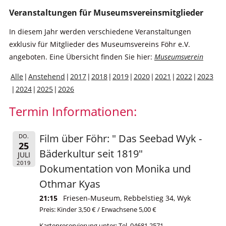
Veranstaltungen für Museumsvereinsmitglieder
In diesem Jahr werden verschiedene Veranstaltungen
exklusiv für Mitglieder des Museumsvereins Föhr e.V.
angeboten. Eine Übersicht finden Sie hier:
Museumsverein
Alle
Anstehend
2017
2018
2019
2020
2021
2022
2023
2024
2025
2026
Termin Informationen:
Film über Föhr: " Das Seebad Wyk -
DO.
25
Bäderkultur seit 1819"
JULI
2019
Dokumentation von Monika und
Othmar Kyas
21:15
Friesen-Museum, Rebbelstieg 34, Wyk
Preis: Kinder 3,50 € / Erwachsene 5,00 €
Kartenreservierung unter: Tel. 04681 2571