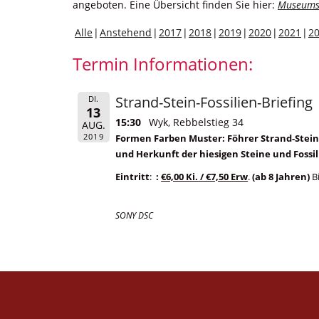
angeboten. Eine Übersicht finden Sie hier:
Museums
Alle
Anstehend
2017
2018
2019
2020
2021
2
Termin Informationen:
Strand-Stein-Fossilien-Briefing
DI.
13
15:30
Wyk, Rebbelstieg 34
AUG.
2019
Formen Farben Muster: Föhrer Strand-Steine
und Herkunft der hiesigen Steine und Fossil
Eintritt
:
:
€6,00 Ki. / €7,50 Erw
.
(ab 8 Jahren)
Bi
SONY DSC