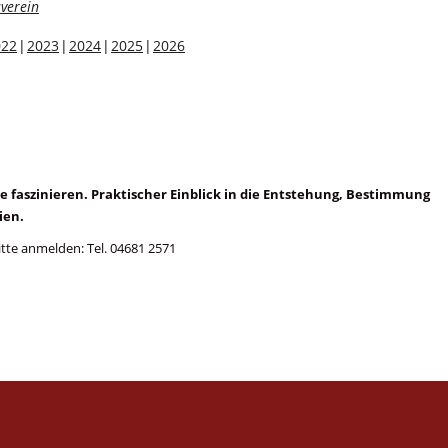
verein
022
2023
2024
2025
2026
 faszinieren. Praktischer Einblick in die Entstehung, Bestimmung
ien.
tte anmelden: Tel. 04681 2571