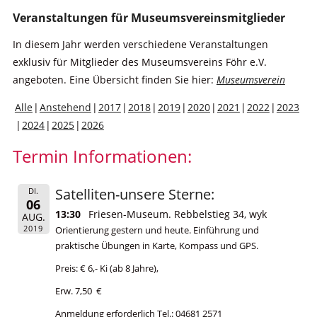
Veranstaltungen für Museumsvereinsmitglieder
In diesem Jahr werden verschiedene Veranstaltungen
exklusiv für Mitglieder des Museumsvereins Föhr e.V.
angeboten. Eine Übersicht finden Sie hier:
Museumsverein
Alle
Anstehend
2017
2018
2019
2020
2021
2022
2023
2024
2025
2026
Termin Informationen:
Satelliten-unsere Sterne:
DI.
06
13:30
Friesen-Museum. Rebbelstieg 34, wyk
AUG.
2019
Orientierung gestern und heute. Einführung und
praktische Übungen in Karte, Kompass und GPS.
Preis: € 6,- Ki (ab 8 Jahre),
Erw. 7,50 €
Anmeldung erforderlich Tel.: 04681 2571