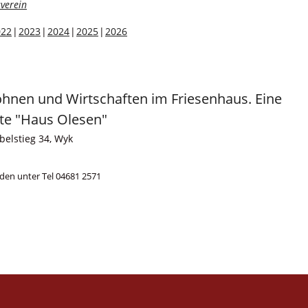
verein
022
2023
2024
2025
2026
Wohnen und Wirtschaften im Friesenhaus. Eine
lte "Haus Olesen"
elstieg 34, Wyk
melden unter Tel 04681 2571