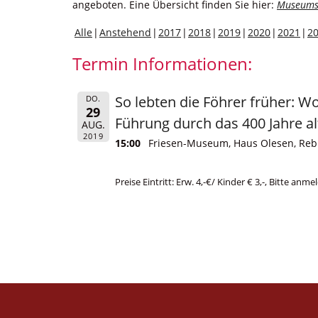
angeboten. Eine Übersicht finden Sie hier:
Museums
Alle
Anstehend
2017
2018
2019
2020
2021
2
Termin Informationen:
So lebten die Föhrer früher: 
DO.
29
Führung durch das 400 Jahre a
AUG.
2019
15:00
Friesen-Museum, Haus Olesen, Rebb
Preise Eintritt: Erw. 4,-€/ Kinder € 3,-, Bitte an