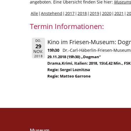
angeboten. Eine Übersicht finden Sie hier:
Museums
Alle
Anstehend
2017
2018
2019
2020
2021
2
Termin Informationen:
Kino im Friesen-Museum: Do
DO.
29
19h30
Dr.-Carl-Häberlin-Friesen-Museum
NOV.
2018
29.11.2018 (19h30) „Dogman“
Drama,Krimi, Italien: 2018, 1Std,42 Min., FSK
Regie: Sergei Loznitzsa
Regie: Matteo Garrone
Museum