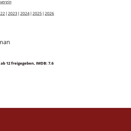
verein
022
2023
2024
2025
2026
gman
 ab 12 freigegeben, IMDB: 7.6