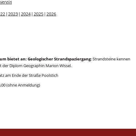
verein
022
2023
2024
2025
2026
um bietet an:
Geologischer Strandspaziergang
: Strandsteine kennen
it der Diplom Geographin Marion Wissel.
z am Ende der Straße Poolstich
n 10,00 (ohne Anmeldung)