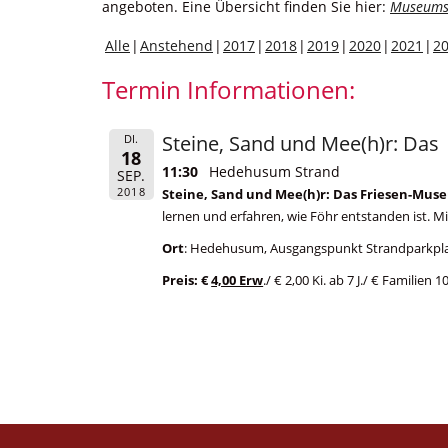
angeboten. Eine Übersicht finden Sie hier:
Museums
Alle
Anstehend
2017
2018
2019
2020
2021
2
Termin Informationen:
Steine, Sand und Mee(h)r: Das
DI.
18
11:30
Hedehusum Strand
SEP.
2018
Steine, Sand und Mee(h)r: Das Friesen-Muse
lernen und erfahren, wie Föhr entstanden ist. M
Ort
: Hedehusum, Ausgangspunkt Strandparkplat
Preis: €
4,00 Erw
./ € 2,00 Ki. ab 7 J./ € Familie