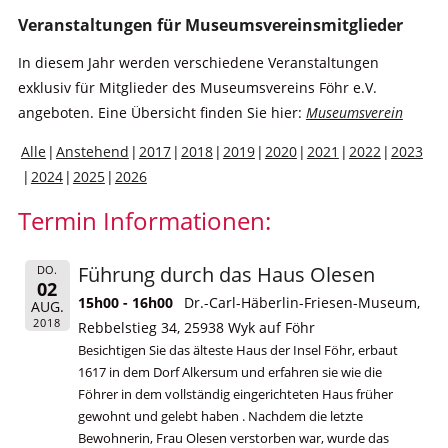
Veranstaltungen für Museumsvereinsmitglieder
In diesem Jahr werden verschiedene Veranstaltungen
exklusiv für Mitglieder des Museumsvereins Föhr e.V.
angeboten. Eine Übersicht finden Sie hier:
Museumsverein
Alle
Anstehend
2017
2018
2019
2020
2021
2022
2023
2024
2025
2026
Termin Informationen:
Führung durch das Haus Olesen
DO.
02
15h00 - 16h00
Dr.-Carl-Häberlin-Friesen-Museum,
AUG.
2018
Rebbelstieg 34, 25938 Wyk auf Föhr
Besichtigen Sie das älteste Haus der Insel Föhr, erbaut
1617 in dem Dorf Alkersum und erfahren sie wie die
Föhrer in dem vollständig eingerichteten Haus früher
gewohnt und gelebt haben . Nachdem die letzte
Bewohnerin, Frau Olesen verstorben war, wurde das