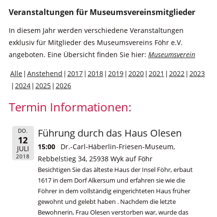
Veranstaltungen für Museumsvereinsmitglieder
In diesem Jahr werden verschiedene Veranstaltungen
exklusiv für Mitglieder des Museumsvereins Föhr e.V.
angeboten. Eine Übersicht finden Sie hier:
Museumsverein
Alle
Anstehend
2017
2018
2019
2020
2021
2022
2023
2024
2025
2026
Termin Informationen:
Führung durch das Haus Olesen
DO.
12
15:00
Dr.-Carl-Häberlin-Friesen-Museum,
JULI
2018
Rebbelstieg 34, 25938 Wyk auf Föhr
Besichtigen Sie das älteste Haus der Insel Föhr, erbaut
1617 in dem Dorf Alkersum und erfahren sie wie die
Föhrer in dem vollständig eingerichteten Haus früher
gewohnt und gelebt haben . Nachdem die letzte
Bewohnerin, Frau Olesen verstorben war, wurde das