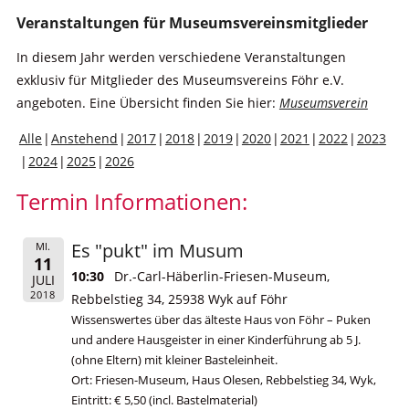
Veranstaltungen für Museumsvereinsmitglieder
In diesem Jahr werden verschiedene Veranstaltungen
exklusiv für Mitglieder des Museumsvereins Föhr e.V.
angeboten. Eine Übersicht finden Sie hier:
Museumsverein
Alle
Anstehend
2017
2018
2019
2020
2021
2022
2023
2024
2025
2026
Termin Informationen:
Es "pukt" im Musum
MI.
11
10:30
Dr.-Carl-Häberlin-Friesen-Museum,
JULI
2018
Rebbelstieg 34, 25938 Wyk auf Föhr
Wissenswertes über das älteste Haus von Föhr – Puken
und andere Hausgeister in einer Kinderführung ab 5 J.
(ohne Eltern) mit kleiner Basteleinheit.
Ort: Friesen-Museum, Haus Olesen, Rebbelstieg 34, Wyk,
Eintritt: € 5,50 (incl. Bastelmaterial)