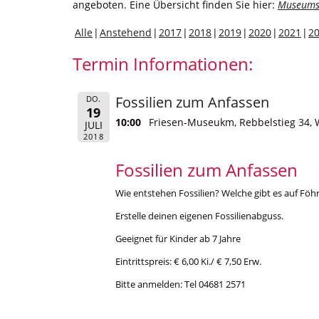
angeboten. Eine Übersicht finden Sie hier:
Museums
Alle
Anstehend
2017
2018
2019
2020
2021
2
Termin Informationen:
Fossilien zum Anfassen
DO.
19
10:00
Friesen-Museukm, Rebbelstieg 34, 
JULI
2018
Fossilien zum Anfassen
Wie entstehen Fossilien? Welche gibt es auf Föh
Erstelle deinen eigenen Fossilienabguss.
Geeignet für Kinder ab 7 Jahre
Eintrittspreis: € 6,00 Ki./ € 7,50 Erw.
Bitte anmelden: Tel 04681 2571