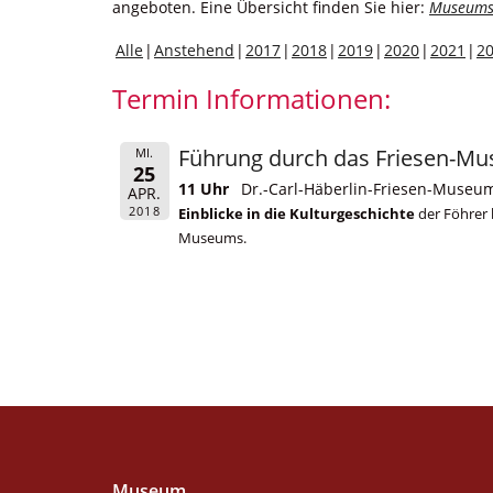
angeboten. Eine Übersicht finden Sie hier:
Museums
Alle
Anstehend
2017
2018
2019
2020
2021
2
Termin Informationen:
Führung durch das Friesen-M
MI.
25
11 Uhr
Dr.-Carl-Häberlin-Friesen-Museum
APR.
2018
Einblicke in die Kulturgeschichte
der Föhrer 
Museums.
Museum