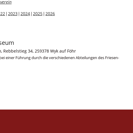
verein
022
2023
2024
2025
2026
useum
, Rebbelstieg 34, 259378 Wyk auf Föhr
bei einer Führung durch die verschiedenen Abteilungen des Friesen-