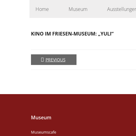
Skip
Home
Museum
Ausstellunge
to
content
KINO IM FRIESEN-MUSEUM: „YULI“
PREVIOUS
Museum
Museumscafe