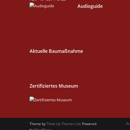
Audioguide
Aktuelle Baumaßnahme
Zertifiziertes Museum
Theme by
Think Up Themes Ltd
. Powered
P
by
WordPress
.