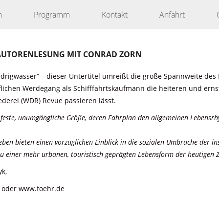
n
Programm
Kontakt
Anfahrt
“ AUTORENLESUNG MIT CONRAD ZORN
drigwasser“ – dieser Untertitel umreißt die große Spannweite des
lichen Werdegang als Schifffahrtskaufmann die heiteren und ernst
ederei (WDR) Revue passieren lässt.
ne feste, unumgängliche Größe, deren Fahrplan den allgemeinen Lebens
eben bieten einen vorzüglichen Einblick in die sozialen Umbrüche der i
 zu einer mehr urbanen, touristisch geprägten Lebensform der heutigen Z
k,
n oder www.foehr.de