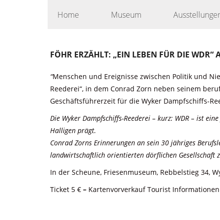
Skip
Home
Museum
Ausstellunge
to
content
FÖHR ERZÄHLT: „EIN LEBEN FÜR DIE WDR
“
Menschen und Ereignisse zwischen Politik und Nie
Reederei“, in dem Conrad Zorn neben seinem beruf
Geschäftsführerzeit für die Wyker Dampfschiffs-Re
Die Wyker Dampfschiffs-Reederei – kurz: WDR – ist ei
Halligen prägt.
Conrad Zorns Erinnerungen an sein 30 jähriges Berufsl
landwirtschaftlich orientierten dörflichen Gesellschaft
In der Scheune, Friesenmuseum, Rebbelstieg 34, Wy
Ticket 5 €
–
Kartenvorverkauf Tourist Informatione