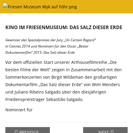
Skip
to
content
KINO IM FRIESENMUSEUM: DAS SALZ DIESER ERDE
Gewinner des Spezialpreises der Jury „Un Certain Regard“
in Cannes 2014 und Nominiert für den Oscar „Bester
Dokumentarfilm“ 2015: Das Salz dieser Erde
Vor dem offiziellen Start unserer Arthousefilmreihe „Die
besten Filme der Welt“ zeigen in Zusammenarbeit mit den
Sommerkonzerten von Birgit Wildeman den großartigen
Dokumentarfilm „Das Salz dieser Erde“ von Wim Wenders
und Juliano Ribeiro Salgado über den diesjährigen
Friedenspreisträger Sebastião Salgado.
Nominiert für
PREVIOUS
NEXT