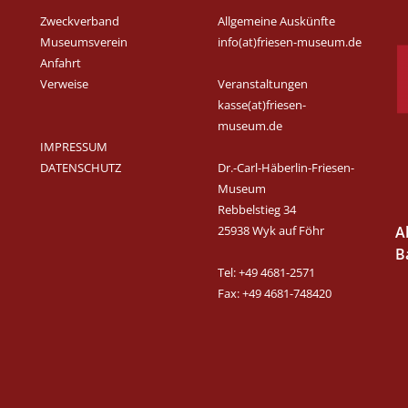
Zweckverband
Allgemeine Auskünfte
Museumsverein
info(at)friesen-museum.de
Anfahrt
Verweise
Veranstaltungen
kasse(at)friesen-
museum.de
IMPRESSUM
DATENSCHUTZ
Dr.-Carl-Häberlin-Friesen-
Museum
Rebbelstieg 34
25938 Wyk auf Föhr
A
B
Tel: +49 4681-2571
Fax: +49 4681-748420