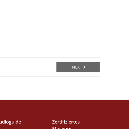
NEXT
udioguide
Zertifiziertes
Museum