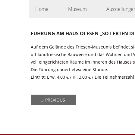
Skip
Home
Museum
Ausstellunge
to
content
FÜHRUNG AM HAUS OLESEN „SO LEBTEN D
Auf dem Gelände des Friesen-Museums befindet sich
uthlandfriesische Bauweise und das Wohnen und W
voll eingerichteten Räume im Inneren des Hauses st
Die Führung dauert etwa eine Stunde.
Eintritt: Erw. 4,00 € / Ki. 3,00 € / Die Teilnehmerz
PREVIOUS