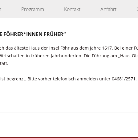
n
Programm
Kontakt
Anfahrt
IE FÖHRER*INNEN FRÜHER“
 das älteste Haus der Insel Föhr aus dem Jahre 1617. Bei einer Fü
irtschaften in früheren Jahrhunderten. Die Führung am „Haus O
att.
ahl ist begrenzt. Bitte vorher telefonisch anmelden unter 04681/2571.