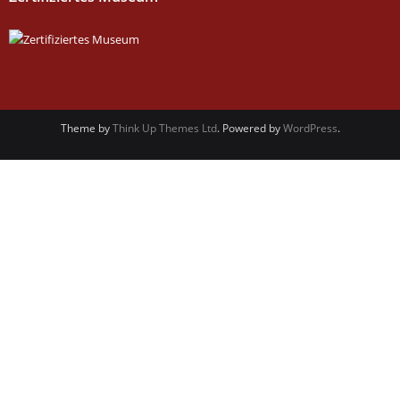
Theme by
Think Up Themes Ltd
. Powered by
WordPress
.